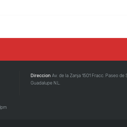
Direccion
Av. de la Zanja 1501 Fracc. Paseo de 
Guadalupe N.L.
 1pm