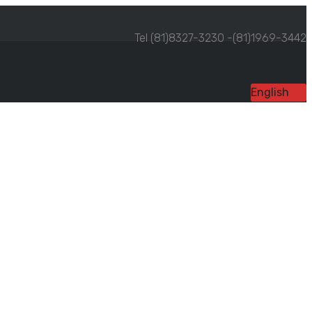
Tel (81)8327-3230 -(81)1969-3442
English
EY