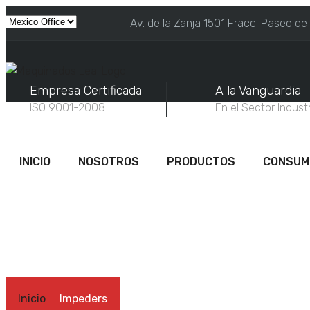
Av. de la Zanja 1501 Fracc. Paseo de
Empresa Certificada
A la Vanguardia
ISO 9001-2008
En el Sector Industr
INICIO
NOSOTROS
PRODUCTOS
CONSUM
I
Inicio
Impeders