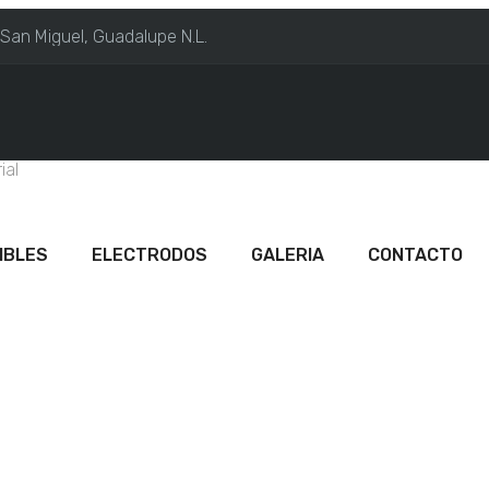
 San Miguel, Guadalupe N.L.
ial
IBLES
ELECTRODOS
GALERIA
CONTACTO
MPEDERS MONTERR